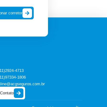
onar corretor
ntato
(11)2924-4713
(11)97334-1806
aline@acgseguros.com.br
Contato