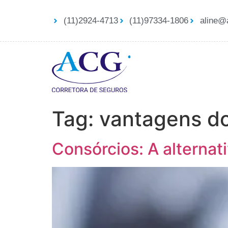
(11)2924-4713
(11)97334-1806
aline@
Tag:
vantagens do
Consórcios: A alternat