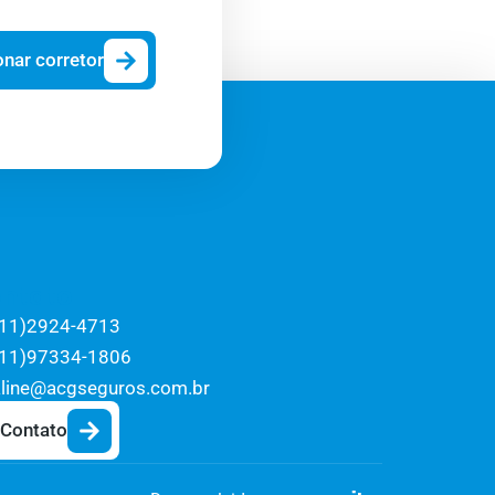
onar corretor
ntato
(11)2924-4713
(11)97334-1806
aline@acgseguros.com.br
Contato